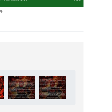
e Leganés
a