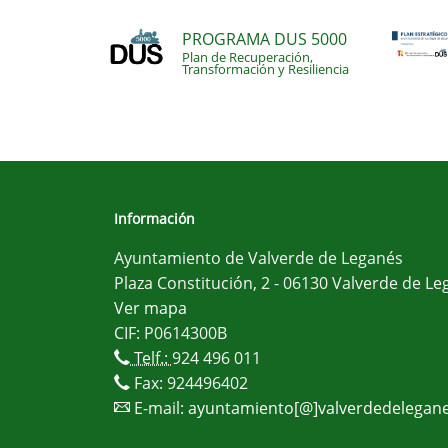
PROGRAMA DUS 5000
Plan de Recuperación,
Transformación y Resiliencia
Información
Ayuntamiento de Valverde de Leganés
Plaza Constitución, 2 - 06130 Valverde de Le
Ver mapa
CIF: P0614300B
Telf.:
924 496 011
Fax: 924496402
E-mail:
ayuntamiento[@]valverdedelegane