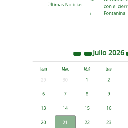
Últimas Noticias
imparable crecimiento hacia la
con el cierre de
construcción de un nuevo área
Fontanina
de
Julio
2026
Lun
Mar
Mié
Jue
29
30
1
2
6
7
8
9
13
14
15
16
20
21
22
23