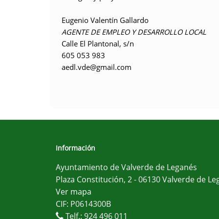
Eugenio Valentín Gallardo
AGENTE DE EMPLEO Y DESARROLLO LOCAL
Calle El Plantonal, s/n
605 053 983
aedl.vde@gmail.com
Información
Ayuntamiento de Valverde de Leganés
Plaza Constitución, 2 - 06130 Valverde de Le
Ver mapa
CIF: P0614300B
Telf.:
924 496 011