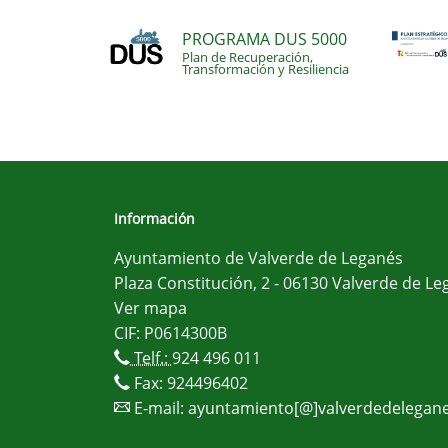
PROGRAMA DUS 5000
Plan de Recuperación,
Transformación y Resiliencia
Información
Ayuntamiento de Valverde de Leganés
Plaza Constitución, 2 - 06130 Valverde de Le
Ver mapa
CIF: P0614300B
Telf.:
924 496 011
Fax: 924496402
E-mail:
ayuntamiento[@]valverdedelegane