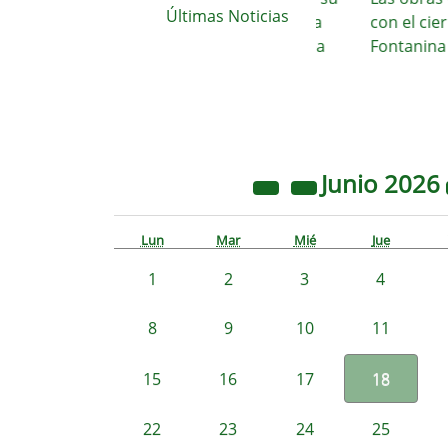
Últimas Noticias
imparable crecimiento hacia la
con el cierre d
construcción de un nuevo área
Fontanina
de
Junio
2026
Lun
Mar
Mié
Jue
1
2
3
4
8
9
10
11
15
16
17
18
22
23
24
25