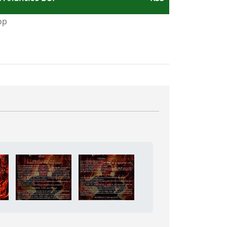
e Leganés
a