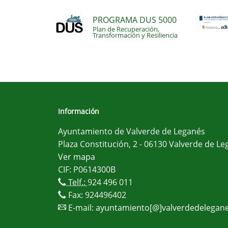
PROGRAMA DUS 5000
Plan de Recuperación,
Transformación y Resiliencia
Información
Ayuntamiento de Valverde de Leganés
Plaza Constitución, 2 - 06130 Valverde de Le
Ver mapa
CIF: P0614300B
Telf.:
924 496 011
Fax: 924496402
E-mail:
ayuntamiento[@]valverdedelegane