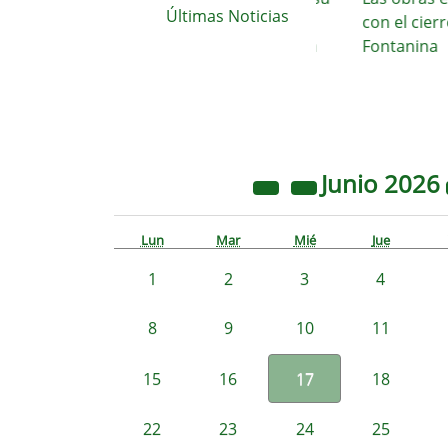
Últimas Noticias
imparable crecimiento hacia la
con el cierre de
construcción de un nuevo área
Fontanina
de
Junio
2026
Lun
Mar
Mié
Jue
1
2
3
4
8
9
10
11
15
16
17
18
22
23
24
25