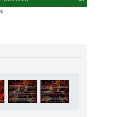
e Leganés
a