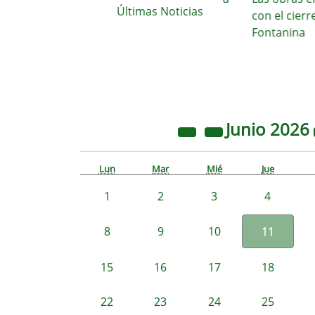
Últimas Noticias
imparable crecimiento hacia la
con el cierre de
construcción de un nuevo área
Fontanina
de
Junio
2026
Lun
Mar
Mié
Jue
1
2
3
4
8
9
10
11
15
16
17
18
22
23
24
25