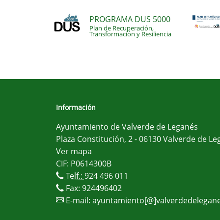
PROGRAMA DUS 5000
Plan de Recuperación,
Transformación y Resiliencia
Información
Ayuntamiento de Valverde de Leganés
Plaza Constitución, 2 - 06130 Valverde de Le
Ver mapa
CIF: P0614300B
Telf.:
924 496 011
Fax: 924496402
E-mail:
ayuntamiento[@]valverdedelegane