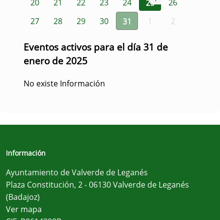
20
21
22
23
24
25
26
27
28
29
30
31
1
2
Eventos activos para el día 31 de
enero de 2025
No existe Información
Información
Ayuntamiento de Valverde de Leganés
Plaza Constitución, 2 - 06130 Valverde de Leganés
(Badajoz)
Ver mapa