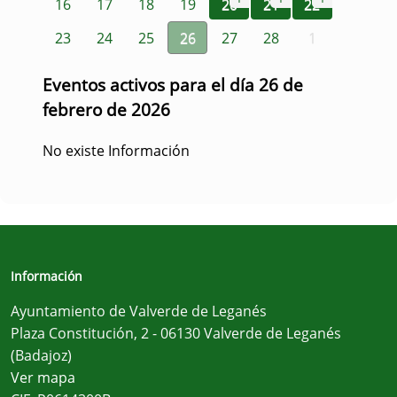
16
17
18
19
20
21
22
23
24
25
26
27
28
1
Eventos activos para el día 26 de
febrero de 2026
No existe Información
Información
Ayuntamiento de Valverde de Leganés
Plaza Constitución, 2 - 06130 Valverde de Leganés
(Badajoz)
Ver mapa