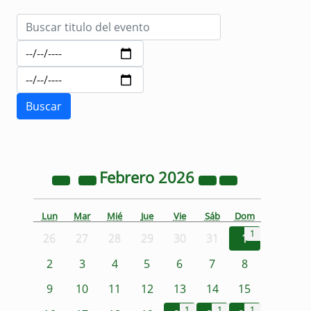
Febrero
2026
Lun
Mar
Mié
Jue
Vie
Sáb
Dom
1
26
27
28
29
30
31
1
2
3
4
5
6
7
8
9
10
11
12
13
14
15
1
1
1