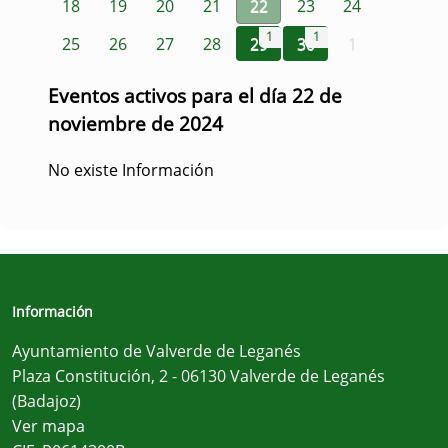
18
19
20
21
22
23
24
1
1
25
26
27
28
29
30
1
Eventos activos para el día 22 de
noviembre de 2024
No existe Información
Información
Ayuntamiento de Valverde de Leganés
Plaza Constitución, 2 - 06130 Valverde de Leganés
(Badajoz)
Ver mapa