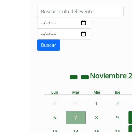
Noviembre
Lun
Mar
Mié
Jue
30
31
1
2
6
7
8
9
13
14
15
16