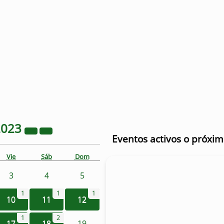
2023
Eventos activos o próxi
Vie
Sáb
Dom
3
4
5
1
1
1
10
11
12
1
2
17
18
19