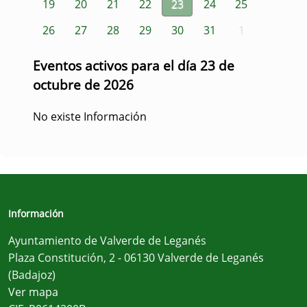
19
20
21
22
23
24
25
26
27
28
29
30
31
1
Eventos activos para el día 23 de
octubre de 2026
No existe Información
Información
Ayuntamiento de Valverde de Leganés
Plaza Constitución, 2 - 06130 Valverde de Leganés
(Badajoz)
Ver mapa