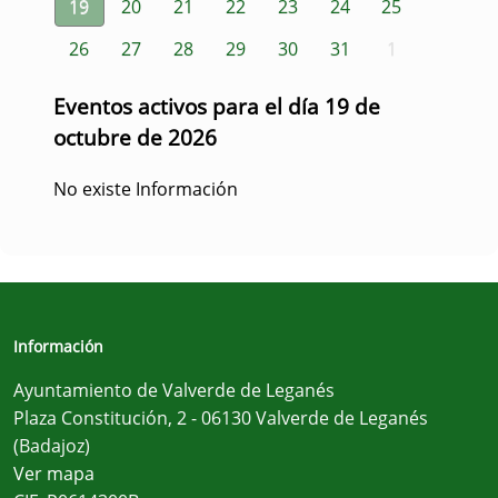
19
20
21
22
23
24
25
26
27
28
29
30
31
1
Eventos activos para el día 19 de
octubre de 2026
No existe Información
Información
Ayuntamiento de Valverde de Leganés
Plaza Constitución, 2 - 06130 Valverde de Leganés
(Badajoz)
Ver mapa