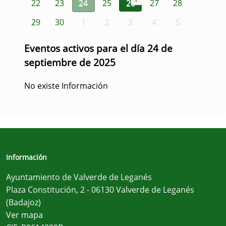
22
23
24
25
26
27
28
29
30
1
2
3
4
5
Eventos activos para el día 24 de
septiembre de 2025
No existe Información
Información
Ayuntamiento de Valverde de Leganés
Plaza Constitución, 2 - 06130 Valverde de Leganés
(Badajoz)
Ver mapa