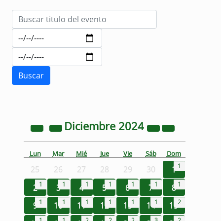
Diciembre
2024
Lun
Mar
Mié
Jue
Vie
Sáb
Dom
1
25
26
27
28
29
30
1
1
1
1
1
1
1
1
2
3
4
5
6
7
8
1
1
1
1
1
1
2
9
10
11
12
13
14
15
1
1
2
2
2
3
2