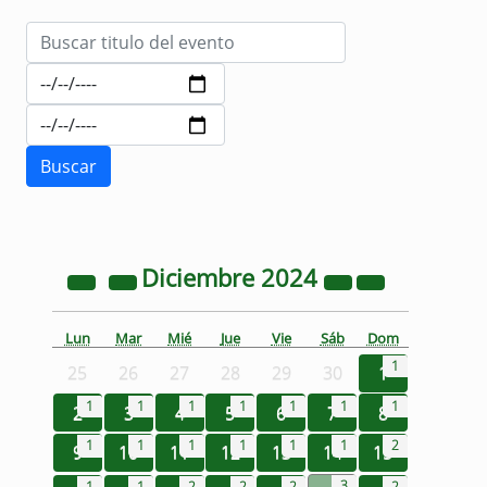
Diciembre
2024
Lun
Mar
Mié
Jue
Vie
Sáb
Dom
1
25
26
27
28
29
30
1
1
1
1
1
1
1
1
2
3
4
5
6
7
8
1
1
1
1
1
1
2
9
10
11
12
13
14
15
3
1
1
2
2
2
2