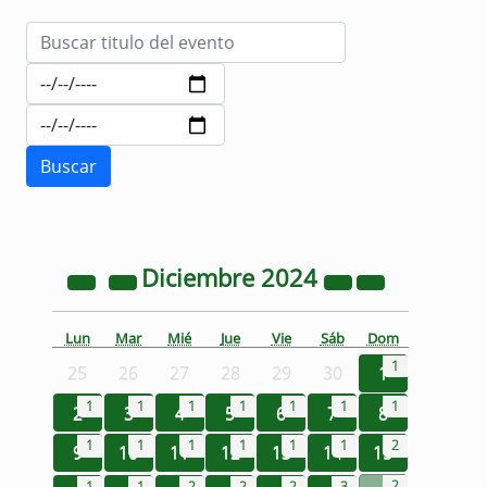
Diciembre
2024
Lun
Mar
Mié
Jue
Vie
Sáb
Dom
1
25
26
27
28
29
30
1
1
1
1
1
1
1
1
2
3
4
5
6
7
8
1
1
1
1
1
1
2
9
10
11
12
13
14
15
2
1
1
2
2
2
3