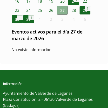
16
17
18
19
20
21
22
1
23
24
25
26
27
28
29
1
1
30
31
1
2
3
4
5
Eventos activos para el día 27 de
marzo de 2026
No existe Información
Información
Ayuntamiento de Valverde de Leganés
Plaza Constitución, 2 - 06130 Valverde de Leganés
(Badajoz)