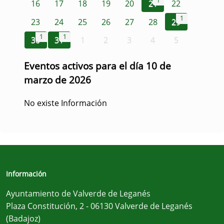
1
16
17
18
19
20
21
22
1
23
24
25
26
27
28
29
1
1
30
31
1
2
3
4
5
Eventos activos para el día 10 de
marzo de 2026
No existe Información
Información
Ayuntamiento de Valverde de Leganés
Plaza Constitución, 2 - 06130 Valverde de Leganés
(Badajoz)