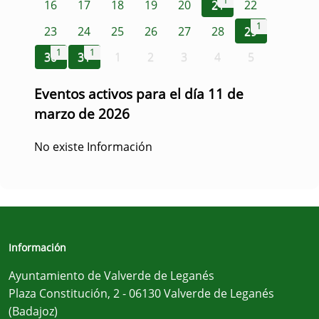
1
16
17
18
19
20
21
22
1
23
24
25
26
27
28
29
1
1
30
31
1
2
3
4
5
Eventos activos para el día 11 de
marzo de 2026
No existe Información
Información
Ayuntamiento de Valverde de Leganés
Plaza Constitución, 2 - 06130 Valverde de Leganés
(Badajoz)