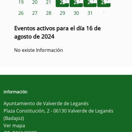
1
1
1
1
19
20
21
22
23
24
25
26
27
28
29
30
31
1
Eventos activos para el día 16 de
agosto de 2024
No existe Información
Información
Ayuntamiento de Valverde de Leganés
Plaza Constitución, 2 - 06130 Valverde de Leganés
(Badajoz)
Ver mapa