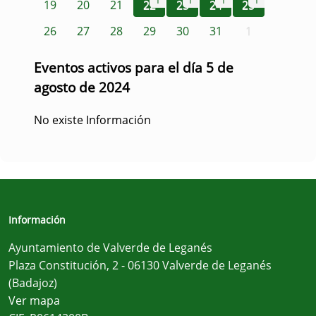
1
1
1
1
19
20
21
22
23
24
25
26
27
28
29
30
31
1
Eventos activos para el día 5 de
agosto de 2024
No existe Información
Información
Ayuntamiento de Valverde de Leganés
Plaza Constitución, 2 - 06130 Valverde de Leganés
(Badajoz)
Ver mapa