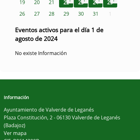
1
1
1
1
19
20
21
22
23
24
25
26
27
28
29
30
31
1
Eventos activos para el día 1 de
agosto de 2024
No existe Información
Información
Ayuntamiento de Valverde de Leganés
Plaza Constitución, 2 - 06130 Valverde de Leganés
(Badajoz)
Ver mapa