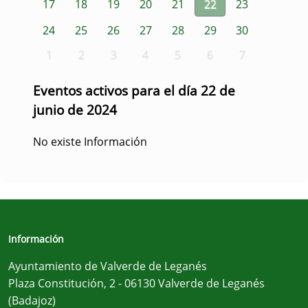
17
18
19
20
21
22
23
24
25
26
27
28
29
30
1
2
3
4
5
6
7
Eventos activos para el día 22 de
junio de 2024
No existe Información
Información
Ayuntamiento de Valverde de Leganés
Plaza Constitución, 2 - 06130 Valverde de Leganés
(Badajoz)