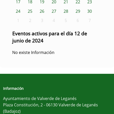
17
18
19
20
21
22
23
24
25
26
27
28
29
30
1
2
3
4
5
6
7
Eventos activos para el día 12 de
junio de 2024
No existe Información
Información
Ayuntamiento de Valverde de Leganés
Plaza Constitución, 2 - 06130 Valverde de Leganés
(Badajoz)