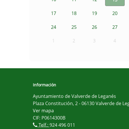
17
18
19
20
24
25
26
27
1
2
3
4
Información
Ayuntamiento de Valverde de Leganés
Plaza Constitución, 2 - 06130 Valverde de Le
Ver mapa
CIF: P0614300B
Telf.:
924 496 011