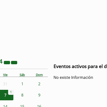
4
Eventos activos para el d
Vie
Sáb
Dom
No existe Información
31
1
2
1
7
8
9
14
15
16