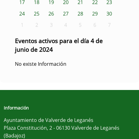
17
18
19
20
21
22
23
24
25
26
27
28
29
30
1
2
3
4
5
6
7
Eventos activos para el día 4 de
junio de 2024
No existe Información
Información
Ayuntamiento de Valverde de Leganés
Plaza Constitución, 2 - 06130 Valverde de Leganés
(Badajoz)