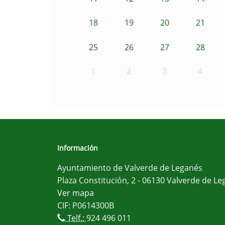
18
19
20
21
25
26
27
28
1
2
3
4
Información
Ayuntamiento de Valverde de Leganés
Plaza Constitución, 2 - 06130 Valverde de Le
Ver mapa
CIF: P0614300B
Telf.:
924 496 011