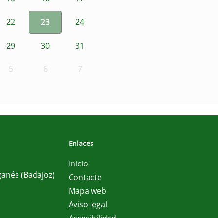
22
23
24
29
30
31
5
6
7
Enlaces
Inicio
ganés (Badajoz)
Contacte
Mapa web
Aviso legal
Accesibilidad