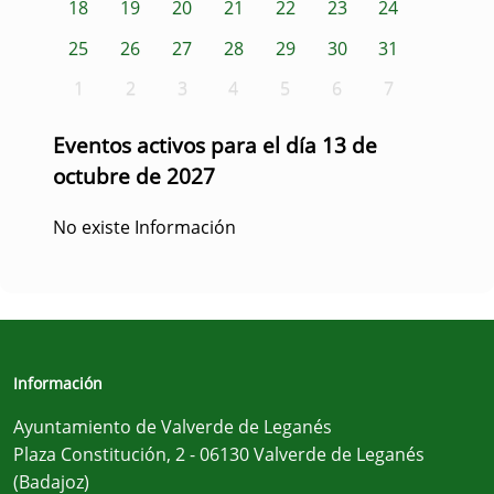
18
19
20
21
22
23
24
25
26
27
28
29
30
31
1
2
3
4
5
6
7
Eventos activos para el día 13 de
octubre de 2027
No existe Información
Información
Ayuntamiento de Valverde de Leganés
Plaza Constitución, 2 - 06130 Valverde de Leganés
(Badajoz)