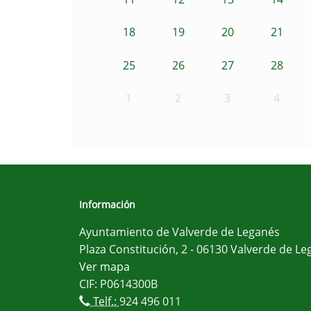
18
19
20
21
25
26
27
28
1
2
3
4
Información
Ayuntamiento de Valverde de Leganés
Plaza Constitución, 2 - 06130 Valverde de Le
Ver mapa
CIF: P0614300B
Telf.:
924 496 011