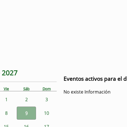
e
2027
Eventos activos para el 
Vie
Sáb
Dom
No existe Información
1
2
3
8
9
10
15
16
17