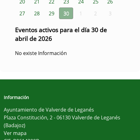
20
21
22
23
24
25
26
27
28
29
30
1
2
3
Eventos activos para el día 30 de
abril de 2026
No existe Información
Información
Ayuntamiento de Valverde de Leganés
Plaza Constitución, 2 - 06130 Valverde de Leganés
(Badajoz)
Ver mapa