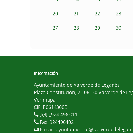
20
21
22
23
27
28
29
30
Información
Ayuntamiento de Valverde de Leganés
Plaza Constitución, 2 - 06130 Valverde de Le
Ver mapa
CIF: P0614300B
Telf.:
924 496 011
Fax: 924496402
E-mail:
ayuntamiento[@]valverdedelegane