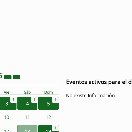
6
Eventos activos para el d
Vie
Sáb
Dom
No existe Información
1
1
1
3
4
5
10
11
12
1
17
18
19