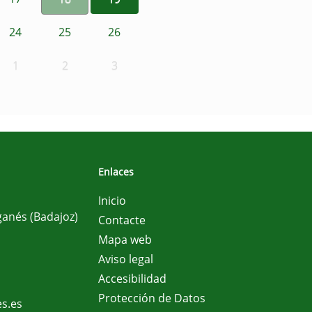
24
25
26
1
2
3
Enlaces
Inicio
ganés (Badajoz)
Contacte
Mapa web
Aviso legal
Accesibilidad
Protección de Datos
s.es