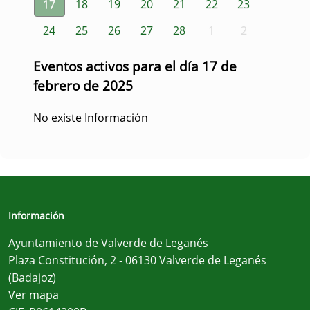
17
18
19
20
21
22
23
24
25
26
27
28
1
2
Eventos activos para el día 17 de
febrero de 2025
No existe Información
Información
Ayuntamiento de Valverde de Leganés
Plaza Constitución, 2 - 06130 Valverde de Leganés
(Badajoz)
Ver mapa