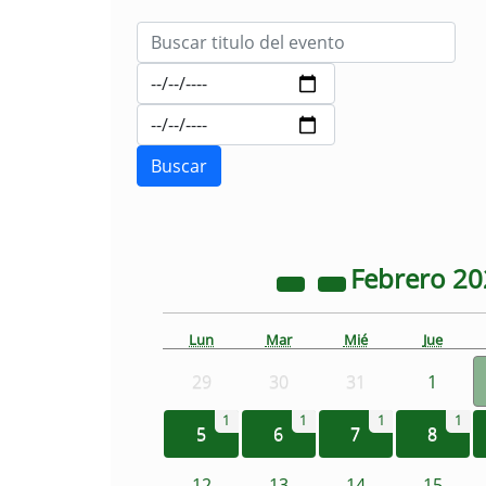
Febrero
20
Lun
Mar
Mié
Jue
29
30
31
1
1
1
1
1
5
6
7
8
12
13
14
15