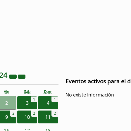
24
Eventos activos para el 
Vie
Sáb
Dom
No existe Información
1
1
2
3
4
2
2
2
9
10
11
16
17
18