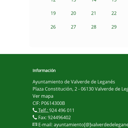
19
20
21
22
26
27
28
29
Información
Ayuntamiento de Valverde de Leganés
Plaza Constitución, 2 - 06130 Valverde de Le
Ver mapa
CIF: P0614300B
Telf.:
924 496 011
Fax: 924496402
E-mail:
ayuntamiento[@]valverdedelegane