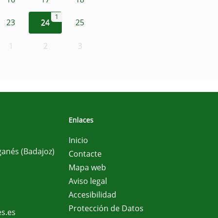
1
23
24
25
1
2
3
Enlaces
Inicio
ganés (Badajoz)
Contacte
Mapa web
Aviso legal
Accesibilidad
Protección de Datos
s.es