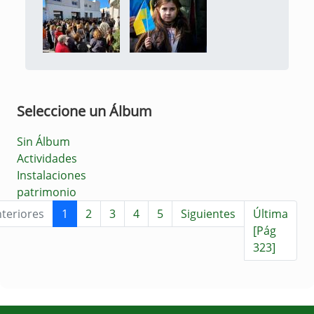
Seleccione un Álbum
Sin Álbum
Actividades
Instalaciones
patrimonio
teriores
1
2
3
4
5
Siguientes
Última
[Pág
323]