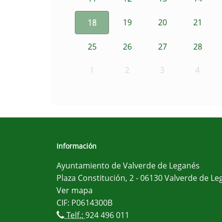
18
19
20
21
25
26
27
28
1
2
3
4
Información
Ayuntamiento de Valverde de Leganés
Plaza Constitución, 2 - 06130 Valverde de Le
Ver mapa
CIF: P0614300B
Telf.:
924 496 011