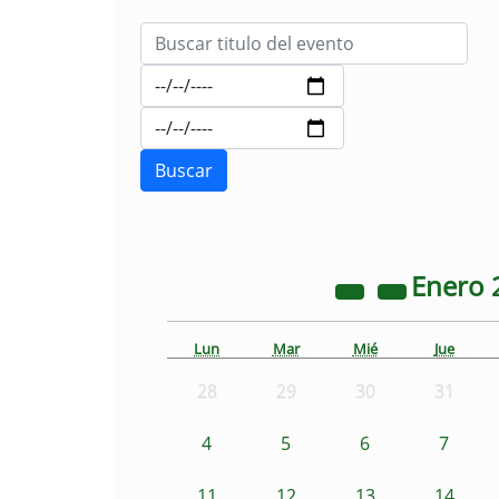
Enero
Lun
Mar
Mié
Jue
28
29
30
31
4
5
6
7
11
12
13
14