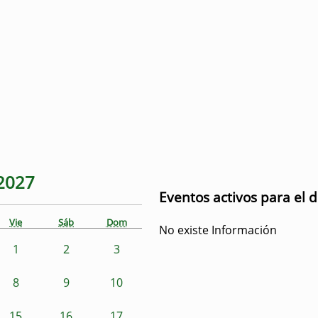
2027
Eventos activos para el 
Vie
Sáb
Dom
No existe Información
1
2
3
8
9
10
15
16
17