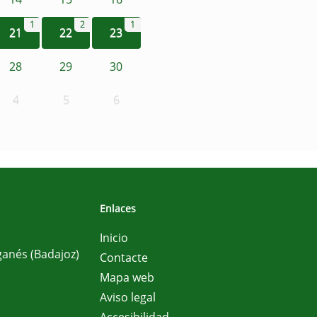
1
2
1
21
22
23
28
29
30
4
5
6
Enlaces
Inicio
ganés (Badajoz)
Contacte
Mapa web
Aviso legal
Accesibilidad