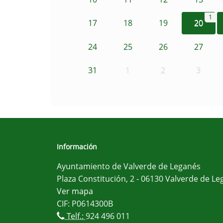
1
17
18
19
20
24
25
26
27
31
1
2
3
Información
Ayuntamiento de Valverde de Leganés
Plaza Constitución, 2 - 06130 Valverde de Le
Ver mapa
CIF: P0614300B
Telf.:
924 496 011