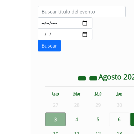
Agosto
20
Lun
Mar
Mié
Jue
27
28
29
30
3
4
5
6
10
11
12
13