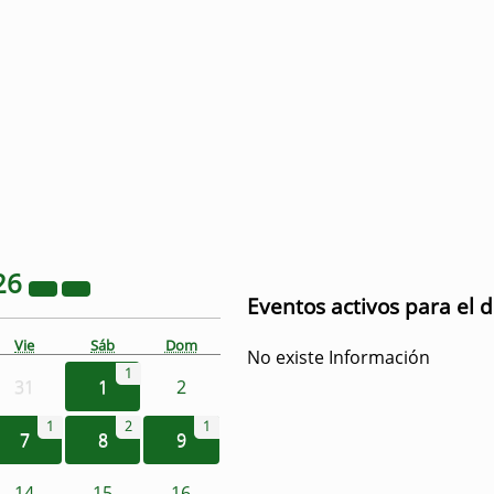
26
Eventos activos para el 
Vie
Sáb
Dom
No existe Información
1
31
1
2
1
2
1
7
8
9
14
15
16