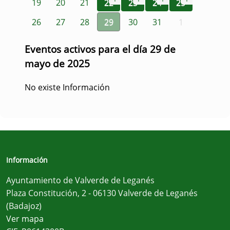
19
20
21
22
23
24
25
26
27
28
29
30
31
1
Eventos activos para el día 29 de
mayo de 2025
No existe Información
Información
Ayuntamiento de Valverde de Leganés
Plaza Constitución, 2 - 06130 Valverde de Leganés
(Badajoz)
Ver mapa