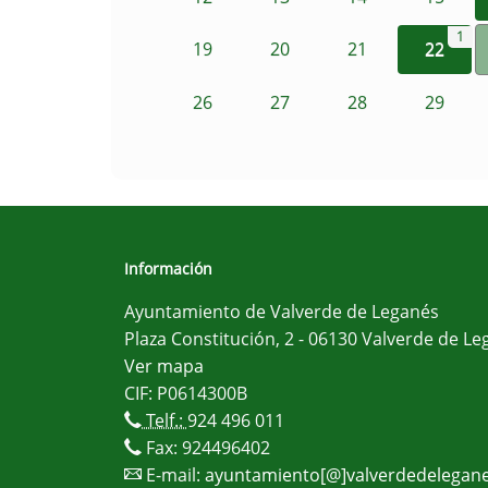
1
19
20
21
22
26
27
28
29
Información
Ayuntamiento de Valverde de Leganés
Plaza Constitución, 2 - 06130 Valverde de Le
Ver mapa
CIF: P0614300B
Telf.:
924 496 011
Fax: 924496402
E-mail:
ayuntamiento[@]valverdedelegane