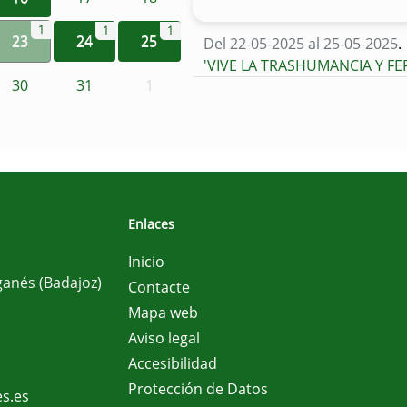
1
1
1
23
24
25
Del 22-05-2025 al 25-05-2025
.
'VIVE LA TRASHUMANCIA Y F
30
31
1
Enlaces
Inicio
ganés (Badajoz)
Contacte
Mapa web
Aviso legal
Accesibilidad
Protección de Datos
s.es