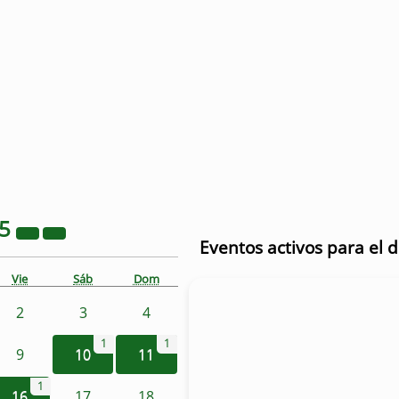
25
Eventos activos para el 
Vie
Sáb
Dom
2
3
4
1
1
9
10
11
1
16
17
18