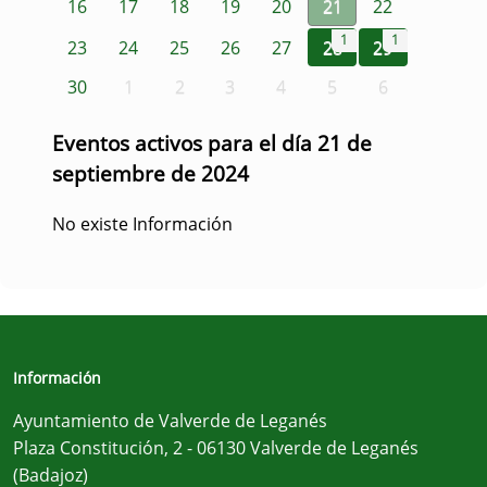
16
17
18
19
20
21
22
1
1
23
24
25
26
27
28
29
30
1
2
3
4
5
6
Eventos activos para el día 21 de
septiembre de 2024
No existe Información
Información
Ayuntamiento de Valverde de Leganés
Plaza Constitución, 2 - 06130 Valverde de Leganés
(Badajoz)