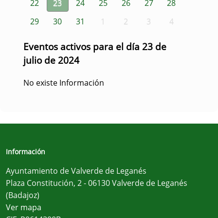
22
23
24
25
26
27
28
29
30
31
1
2
3
4
Eventos activos para el día 23 de
julio de 2024
No existe Información
Información
Ayuntamiento de Valverde de Leganés
Plaza Constitución, 2 - 06130 Valverde de Leganés
(Badajoz)
Ver mapa