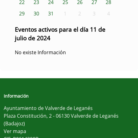
22
23
24
25
26
27
28
29
30
31
1
2
3
4
Eventos activos para el día 11 de
julio de 2024
No existe Información
Información
Ayuntamiento de Valverde de Leganés
Plaza Constitución, 2 - 06130 Valverde de Leganés
(Badajoz)
Ver mapa