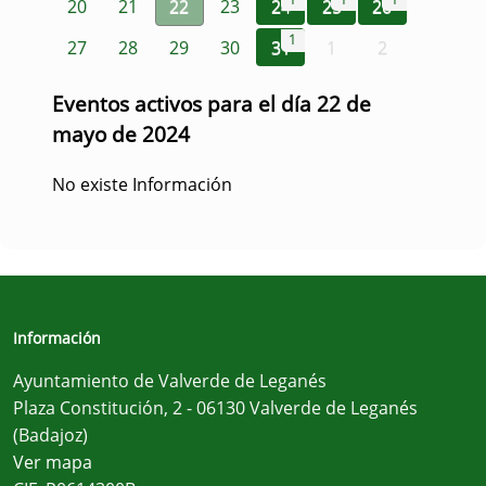
20
21
22
23
24
25
26
1
27
28
29
30
31
1
2
Eventos activos para el día 22 de
mayo de 2024
No existe Información
Información
Ayuntamiento de Valverde de Leganés
Plaza Constitución, 2 - 06130 Valverde de Leganés
(Badajoz)
Ver mapa