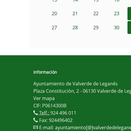
20
21
22
23
27
28
29
30
Información
Ayuntamiento de Valverde de Leganés
Plaza Constitución, 2 - 06130 Valverde de Le
Ver mapa
CIF: P0614300B
Telf.:
924 496 011
Fax: 924496402
E-mail:
ayuntamiento[@]valverdedelegane