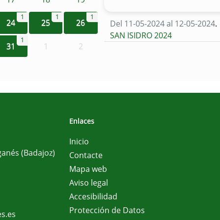
1
1
1
24
25
26
Del 11-05-2024 al 12-05-2024
.
SAN ISIDRO 2024
1
31
1
2
Enlaces
Inicio
ganés (Badajoz)
Contacte
Mapa web
Aviso legal
Accesibilidad
Protección de Datos
s.es