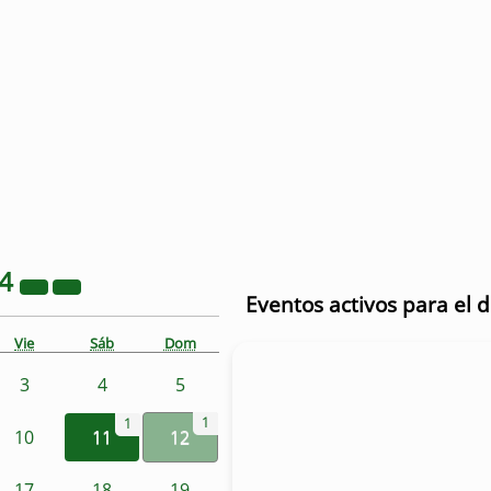
24
Eventos activos para el 
Vie
Sáb
Dom
3
4
5
1
1
10
11
12
17
18
19