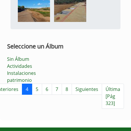
Seleccione un Álbum
Sin Álbum
Actividades
Instalaciones
patrimonio
teriores
4
5
6
7
8
Siguientes
Última
[Pág
323]