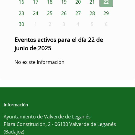
16
17
18
19
20
21
22
23
24
25
26
27
28
29
30
1
2
3
4
5
6
Eventos activos para el día 22 de
junio de 2025
No existe Información
Información
Ayuntamiento de Valverde de Leganés
Plaza Constitución, 2 - 06130 Valverde de Leganés
(Badajoz)