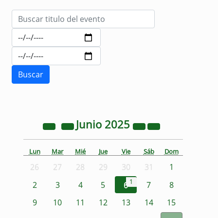
Junio
2025
Lun
Mar
Mié
Jue
Vie
Sáb
Dom
26
27
28
29
30
31
1
1
2
3
4
5
6
7
8
9
10
11
12
13
14
15