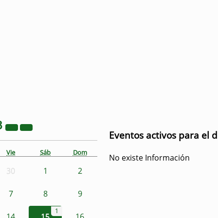
3
Eventos activos para el d
Vie
Sáb
Dom
No existe Información
30
1
2
7
8
9
1
14
15
16