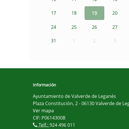
17
18
19
20
24
25
26
27
31
1
2
3
Información
Ayuntamiento de Valverde de Leganés
Plaza Constitución, 2 - 06130 Valverde de Le
Ver mapa
CIF: P0614300B
Telf.:
924 496 011