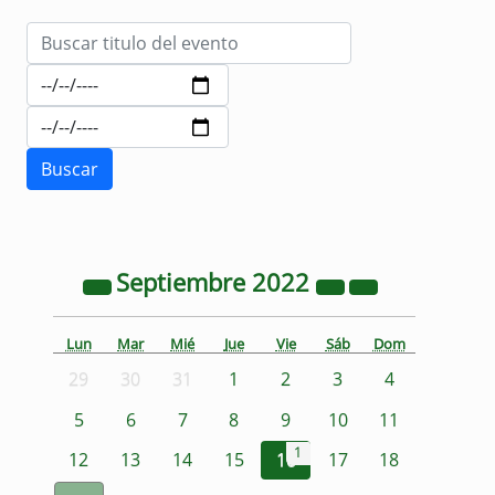
Septiembre
2022
Lun
Mar
Mié
Jue
Vie
Sáb
Dom
29
30
31
1
2
3
4
5
6
7
8
9
10
11
1
12
13
14
15
16
17
18