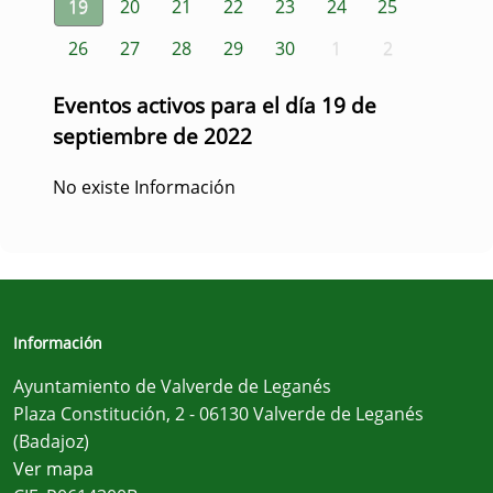
19
20
21
22
23
24
25
26
27
28
29
30
1
2
Eventos activos para el día 19 de
septiembre de 2022
No existe Información
Información
Ayuntamiento de Valverde de Leganés
Plaza Constitución, 2 - 06130 Valverde de Leganés
(Badajoz)
Ver mapa