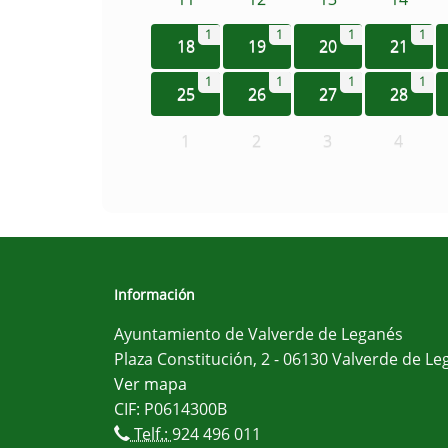
1
1
1
1
18
19
20
21
1
1
1
1
25
26
27
28
1
2
3
4
Información
Ayuntamiento de Valverde de Leganés
Plaza Constitución, 2 - 06130 Valverde de Le
Ver mapa
CIF: P0614300B
Telf.:
924 496 011