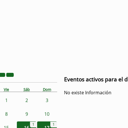
Eventos activos para el d
Vie
Sáb
Dom
No existe Información
1
2
3
8
9
10
1
1
15
16
17