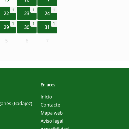
1
1
1
22
23
24
1
1
1
29
30
31
5
6
7
Enlaces
Inicio
ganés (Badajoz)
Contacte
Mapa web
Aviso legal
Accesibilidad