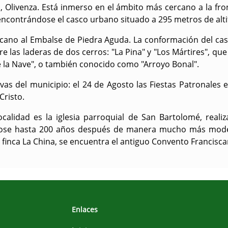
do, Olivenza. Está inmerso en el ámbito más cercano a la fr
ncontrándose el casco urbano situado a 295 metros de altit
ercano al Embalse de Piedra Aguda
. La conformación del ca
 las laderas de dos cerros: "La Pina" y "Los Mártires", qu
 la Nave", o también conocido como "Arroyo Bonal".
ivas del municipio: el 24 de Agosto las Fiestas Patronale
Cristo.
lidad es la iglesia parroquial de San Bartolomé, realiza
dose hasta 200 años después de manera mucho más modes
a finca La China, se encuentra el antiguo Convento Francisc
Enlaces