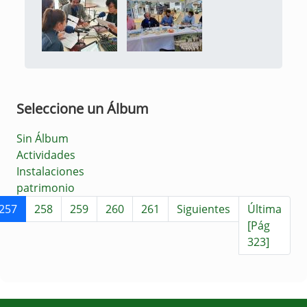
Seleccione un Álbum
Sin Álbum
Actividades
Instalaciones
patrimonio
257
258
259
260
261
Siguientes
Última
[Pág
323]